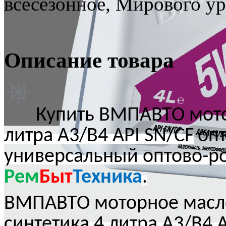
всесезонное, Мирового ур
Описание товара
Купить ВМПАВТО мотор
литра
A
3/
B
4 API
SN
/
CF
оп
универсальный оптово-р
Рем
Быт
Техника
.
ВМПАВТО моторное масло
синтетика
4 литра
A
3/
B
4 