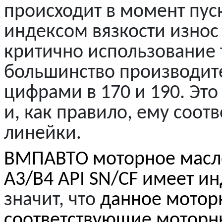
происходит в момент пуск
индексом вязкости износ
критично использование 
большинство производите
цифрами в 170 и 190. Эт
и, как правило, ему соот
линейки.
ВМПАВТО моторное масло
A
3/
B
4 API
SN
/
CF
имеет ин
значит, что
данное мотор
соответствующие моторн