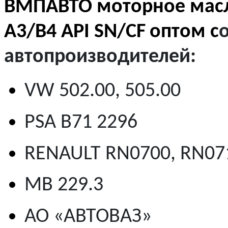
ВМПАВТО моторное масл
A
3/
B
4 API
SN
/
CF
оптом с
автопроизводителей:
VW 502.00, 505.00
PSA B71 2296
RENAULT RN0700, RN07
MB 229.3
АО «АВТОВАЗ»