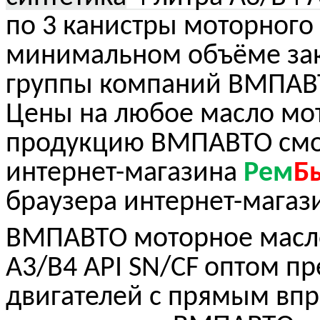
по 3 канистры моторного
минимальном объёме зак
группы компаний ВМПАВТО
Цены на любое масло мо
продукцию ВМПАВТО смот
интернет-магазина
Рем
Б
браузера интернет-мага
ВМПАВТО моторное масло
A
3/
B
4 API
SN
/
CF
оптом пр
двигателей с прямым впр