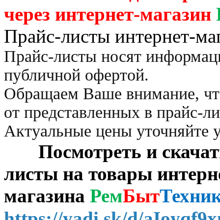
через
интернет-магазин
Прайс-листы интернет-ма
Прайс-листы носят информац
публичной офертой.
Обращаем Ваше внимание, чт
от представленных в прайс-л
Актуальные цены уточняйте 
Посмотреть и скачать 
листы на товары интерн
магазина
Рем
Быт
Техни
https://yadi.sk/d/aIoyqf