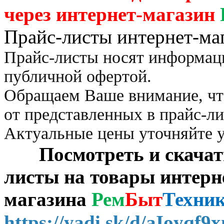
через
интернет-магазин
Прайс-листы интернет-ма
Прайс-листы носят информац
публичной офертой.
Обращаем Ваше внимание, чт
от представленных в прайс-л
Актуальные цены уточняйте 
Посмотреть и скачать 
листы на товары интерн
магазина
Рем
Быт
Техни
https://yadi.sk/d/aIoyqf