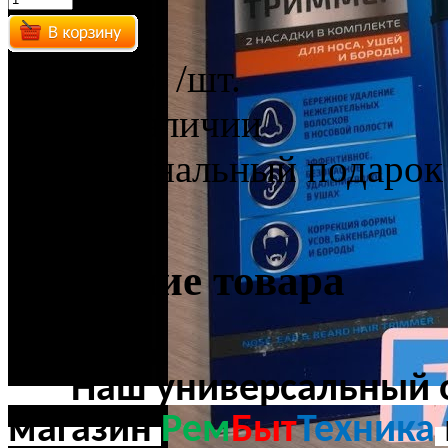
1399 руб.
/шт.
Есть в наличии
функциональный подарок
Описание товара
Наш универсальный оп
магазин
Рем
Быт
Техника