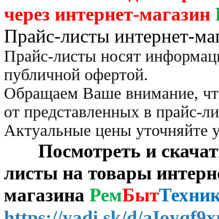
через
интернет-магазин
Прайс-листы интернет-ма
Прайс-листы носят информац
публичной офертой.
Обращаем Ваше внимание, чт
от представленных в прайс-л
Актуальные цены уточняйте 
Посмотреть и скачать 
листы на товары интерн
магазина
Рем
Быт
Техни
https://yadi.sk/d/aIoyqf