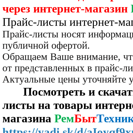
через
интернет-магазин
Прайс-листы интернет-ма
Прайс-листы носят информац
публичной офертой.
Обращаем Ваше внимание, чт
от представленных в прайс-л
Актуальные цены уточняйте 
Посмотреть и скачать 
листы на товары интерн
магазина
Рем
Быт
Техни
https://yadi.sk/d/aIoyqf