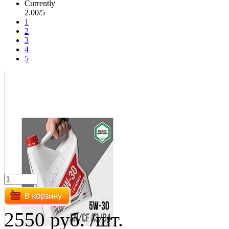
Currently
2.00/5
1
2
3
4
5
2550 руб.
/шт.