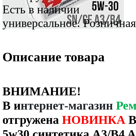
Есть в наличии
универсальное. Розничная
Описание товара
ВНИМАНИЕ
!
В и
нтернет-магазин
Ре
отгружена
НОВИНКА
В
5w30
синтетика
A3/B4
A