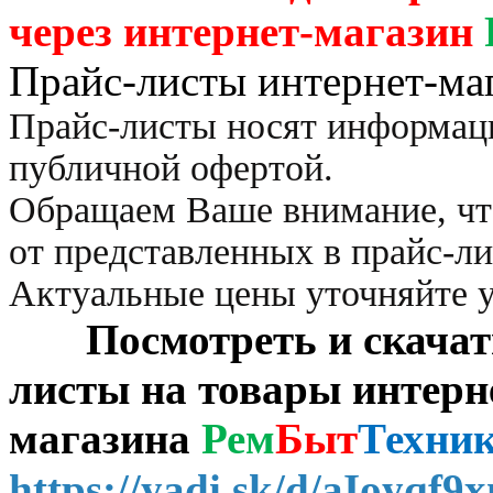
через
интернет-магазин
Прайс-листы интернет-ма
Прайс-листы носят информац
публичной офертой.
Обращаем Ваше внимание, чт
от представленных в прайс-л
Актуальные цены уточняйте 
Посмотреть и скачать 
листы на товары интерн
магазина
Рем
Быт
Техни
https://yadi.sk/d/aIoyqf