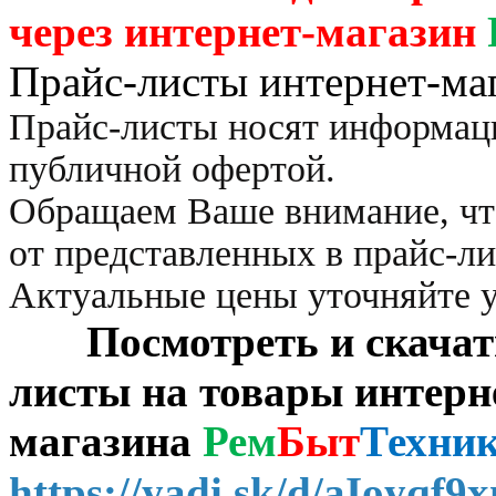
через
интернет-магазин
Прайс-листы интернет-ма
Прайс-листы носят информац
публичной офертой.
Обращаем Ваше внимание, чт
от представленных в прайс-л
Актуальные цены уточняйте 
Посмотреть и скачать 
листы на товары интерн
магазина
Рем
Быт
Техни
https://yadi.sk/d/aIoyqf