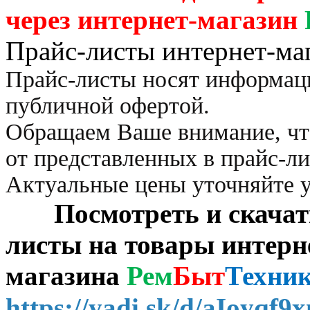
через
интернет-магазин
Прайс-листы интернет-ма
Прайс-листы носят информац
публичной офертой.
Обращаем Ваше внимание, чт
от представленных в прайс-л
Актуальные цены уточняйте 
Посмотреть и скачать 
листы на товары интерн
магазина
Рем
Быт
Техни
https://yadi.sk/d/aIoyqf