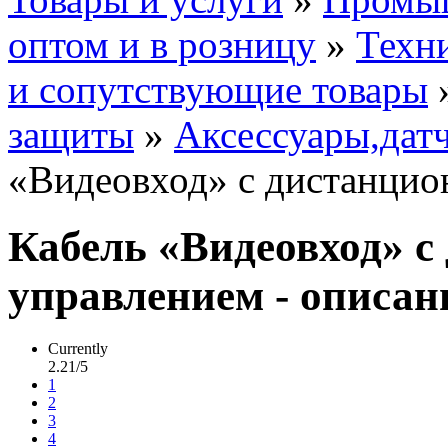
оптом и в розницу
»
Техни
и сопутствующие товары
защиты
»
Аксессуары,дат
«Видеовход» с дистанци
Кабель «Видеовход» 
управлением - описан
Currently
2.21/5
1
2
3
4