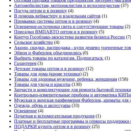
Оптовая продажа товаров предприятия, интернет-магази
Автомобилистам, мотоциклистам и велосипедистам
(37)
Посуда оптом и в розницу
(4)
В помощь вебмастеру и владельцам сайтов
(1)
Промывки системы оптом и в розницу
(4)
Освещение-источники света и сопутствующие товары
(2)
Присадки ВМПАВТО оптом и в розницу
(5)
Контур Гособлако-экосистема развития бизнеса России
(7
Сельское хозяйство
(4)
Акции, скидки, распродажа - купи дешево уцененные то
Эйвон и Фаберлик объединились
(0)
Выбрать товары по каталогам. Подписаться.
(1)
Галантерея
(3)
Детские товары оптом и в розницу
(12)
Товары для дома (кроме техники)
(2)
Товары для здоровья мужчине, ребенка, женщинам
(158)
Товары для ухода и красоты
(130)
Запчасти и комплектующие для ремонта бытовой техники
Контрольно-измерительные приборы и автоматика КИПи
Мужская и женская парфюмерия Фаберлик, ароматы для 
Одежда, обувь и аксессуары
(33)
Освещение
(4)
Печатная и вспомогательная продукция
(1)
Платные и бесплатные программы и сервисы поддержки 
ПОДАРКИ купить оптом и в розницу
(25)