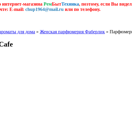
ю интернет-магазина
Рем
Быт
Техника
, поэтому, если Вы видел
чте: E-mail:
chup1964@mail.ru
или по телефону.
ароматы для дома
»
Женская парфюмерия Фаберлик
» Парфюмерн
Cafe