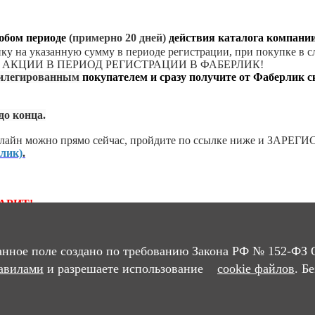
любом периоде
(примерно 20 дней)
действия каталога компании
упку на указанную сумму в периоде регистрации, при покупке в 
Е В АКЦИИ В ПЕРИОД РЕГИСТРАЦИИ В ФАБЕРЛИК!
вилегированным
покупателем и сразу получите от
Фаберлик
с
до конца.
лайн можно прямо сейчас,
пройдите по ссылке ниже и
ЗАРЕГИС
лик)
.
АРИТ!
 20% и станете привилегированным покупателем компании 
Без учёта стоимости доставки)
.
анное поле создано по требованию Закона РФ № 152-ФЗ 
У
авилами
и разрешаете использование
cookie файлов
. Б