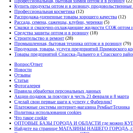
Профессиональная, бытовая химия оптом и в розницу
(22
Купить продукты оптом и в розницу, продовольственны
Профессиональная косметика
(12)
Распродажа-уцененные товары хорошего качества
(12)
Рассада, семена, саженцы, клубни, черенки
(5)
Смазки и смазочно-охлаждающие жидкости СОЖ оптом и
Средства защиты оптом и в розницу
(18)
Строительство и ремонт
(28)
Промышленная, бытовая техника оптом и в розницу
(79)
Продукция, товары, услуги предприятий Приморского кр
Товары предприятий Спасска-Дальнего и Спасского райо
Вопрос/Ответ
Новости
Отзывы
Статьи
Фотогалерея
Правила обработки персональных данных
Акции-подарок за покупку в честь 23 февраля и 8 марта
Сделай свои первые шаги к успеху с Фаберлик!
Платежные системы интернет-магазина РемБытТехника
Политика использования cookies
Что такое cookie
ОПТОВЫЕ БАЗЫ ГОРОДА И ОБЛАСТИ где можно 
Найдите на странице МАГАЗИНЫ НАШЕГО ГОРОДА, где 