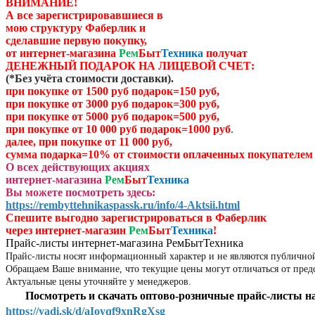
ВНИМАНИЕ!
А все зарегистрировавшиеся в
мою структуру Фаберлик и
сделавшие первую покупку,
от
интернет-магазина
Рем
Быт
Техника
получат
ДЕНЕЖНЫЙ ПОДАРОК НА ЛИЦЕВОЙ СЧЕТ:
(
*Без учёта стоимости доставки)
.
при покупке от 1500 руб подарок=150 руб,
при покупке от 3000 руб подарок=300 руб,
при покупке от 5000 руб подарок=500 руб,
при покупке от 10 000 руб подарок=1000 руб
.
далее, при покупке от 11 000 руб,
сумма подарка=10% от стоимости оплаченных
покупателем 
О всех действующих акциях
интернет-магазина
Рем
Быт
Техника
Вы можете посмотреть здесь:
https://rembyttehnikaspassk.ru/info/4-Aktsii.html
Спешите выгодно зар
егистрироваться в Фаберлик
через
интернет-магазин
Рем
Быт
Техника
!
Прайс-листы интернет-магазина РемБытТехника
Прайс-листы носят информационный характер и не являются публично
Обращаем Ваше внимание, что текущие цены могут отличаться от пред
Актуальные цены уточняйте у менеджеров.
Посмотреть и скачать оптово-розничные прайс-листы на
https://yadi.sk/d/aIoyqf9xnRgXsg