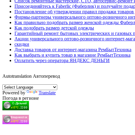
Список ремонтные мастерские, СТО, автосервис-ремонт 
Присоединяйтесь к Faberlic (Фаберлик) и получайте пода
Постановление об утверждении правил продажи товаро
Фирмы-партнеры универсального оптово-розничного ин
Как правильно подобрать размер женской одежды Фабер
Как подобрать размер детской одежды
Гарантийный ремонт бытовых электрических и газовых п
Акции универсального оптово-розничного интернет-маг
скидки
Доставка товаров от интернет-магазина РемБытТехника
Как выбрать и купить товар в магазине РемБытТехника
Оплатить через оператора ЯНДЕКС ДЕНЬГИ
Autotranslation Автоперевод
Powered by
Translate
Погода в регионе