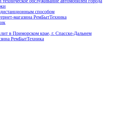
и техническое обслуживание автомобилей города
рки
в дистанционным способом
тернет-магазина РемБытТехника
лик
лит в Приморском крае, г. Спасске-Дальнем
азина РемБытТехника