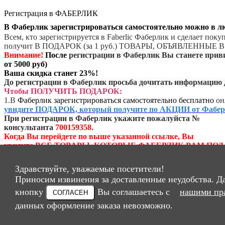
Регистрация в ФАБЕРЛИК
В Фаберлик зарегистрироваться самостоятельно можно в 
Всем, кто зарегистрируется в Faberlic Фаберлик и сделает пок
получит В ПОДАРОК (за 1 руб.) ТОВАРЫ, ОБЪЯВЛЕННЫ
Внимание!
После
регистрации в Фаберлик Вы станете при
от 5000 руб)
Ваша скидка станет 23%!
До регистрации в Фаберлик просьба дочитать информацию 
Чтобы ПОЛУЧИТЬ ПОДАРОК:
1.
В
Фаберлик зарегистрироваться самостоятельно бесплатно
он
увидите ПОДАРОК, который получите по АКЦИИ от Фабер
При регистрации в Фаберлик укажите пожалуйста №
консультанта
700159358.
Когда Вы перейдете по выше указанной ссылке, Вы
увидите ВСЕ ТОВАРЫ, КОТОРЫЕ ФАБЕРЛИК ВАМ ПОД
После регистрации в Фаберлик Вы СРАЗУ получите скидку
2.
В течение указанного периода
сделайте и оплатите заказ
Здравствуйте, уважаемые посетители!
на указанную сумму (в каждом периоде суммы разные) *. (
*
Приносим извинения за доставленные неудобства. Д
КАК ПРАВИЛО (но не всегда)
, ЕСЛИ СДЕЛАЕТЕ ПОКУПК
НА СУММУ ОТ 1000 РУБ В ТЕЧЕНИЕ 24 ЧАСОВ
кнопку
Вы соглашаетесь с
нашими пр
СОГЛАСЕН
С МОМЕНТА РЕГИСТРАЦИИ В ФАБЕРЛИК,
данных оформление заказа невозможно.
ФАБЕРЛИК ДАРИТ ДОПОЛНИТЕЛЬНЫЙ ПОДАРОК!