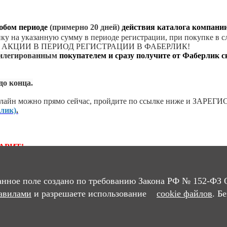
любом периоде
(примерно 20 дней)
действия каталога компании
упку на указанную сумму в периоде регистрации, при покупке в 
Е В АКЦИИ В ПЕРИОД РЕГИСТРАЦИИ В ФАБЕРЛИК!
вилегированным
покупателем и сразу получите от
Фаберлик
с
до конца.
лайн можно прямо сейчас,
пройдите по ссылке ниже и
ЗАРЕГИС
лик)
.
АРИТ!
 20% и станете привилегированным покупателем компании 
Без учёта стоимости доставки)
.
анное поле создано по требованию Закона РФ № 152-ФЗ 
У
авилами
и разрешаете использование
cookie файлов
. Б