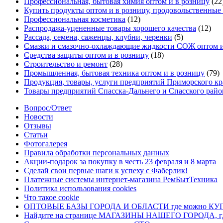
Профессиональная, бытовая химия оптом и в розницу
(22
Купить продукты оптом и в розницу, продовольственны
Профессиональная косметика
(12)
Распродажа-уцененные товары хорошего качества
(12)
Рассада, семена, саженцы, клубни, черенки
(5)
Смазки и смазочно-охлаждающие жидкости СОЖ оптом и
Средства защиты оптом и в розницу
(18)
Строительство и ремонт
(28)
Промышленная, бытовая техника оптом и в розницу
(79)
Продукция, товары, услуги предприятий Приморского кр
Товары предприятий Спасска-Дальнего и Спасского райо
Вопрос/Ответ
Новости
Отзывы
Статьи
Фотогалерея
Правила обработки персональных данных
Акции-подарок за покупку в честь 23 февраля и 8 марта
Сделай свои первые шаги к успеху с Фаберлик!
Платежные системы интернет-магазина РемБытТехника
Политика использования cookies
Что такое cookie
ОПТОВЫЕ БАЗЫ ГОРОДА И ОБЛАСТИ где можно 
Найдите на странице МАГАЗИНЫ НАШЕГО ГОРОДА, где 