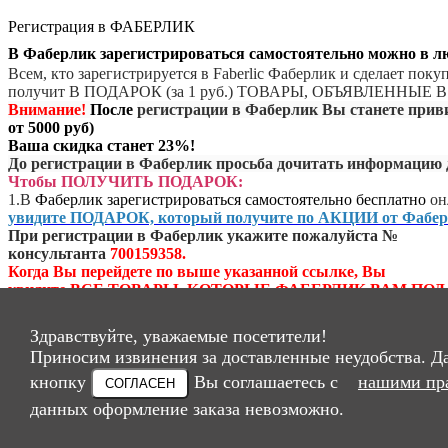
Регистрация в ФАБЕРЛИК
В Фаберлик зарегистрироваться самостоятельно можно в 
Всем, кто зарегистрируется в Faberlic Фаберлик и сделает пок
получит В ПОДАРОК (за 1 руб.) ТОВАРЫ, ОБЪЯВЛЕННЫ
Внимание!
После
регистрации в Фаберлик Вы станете при
от 5000 руб)
Ваша скидка станет 23%!
До регистрации в Фаберлик просьба дочитать информацию 
Чтобы ПОЛУЧИТЬ ПОДАРОК:
1.
В
Фаберлик зарегистрироваться самостоятельно бесплатно
он
увидите ПОДАРОК, который получите по АКЦИИ от Фабер
При регистрации в Фаберлик укажите пожалуйста №
консультанта
700159358.
Когда Вы перейдете по выше указанной ссылке, Вы
увидите ВСЕ ТОВАРЫ, КОТОРЫЕ ФАБЕРЛИК ВАМ ПОД
После регистрации в Фаберлик Вы СРАЗУ получите скидку
2.
В течение указанного периода
сделайте и оплатите заказ
Здравствуйте, уважаемые посетители!
на указанную сумму (в каждом периоде суммы разные) *. (
*
Приносим извинения за доставленные неудобства. Д
КАК ПРАВИЛО (но не всегда)
, ЕСЛИ СДЕЛАЕТЕ ПОКУПК
НА СУММУ ОТ 1000 РУБ В ТЕЧЕНИЕ 24 ЧАСОВ
кнопку
Вы соглашаетесь с
нашими пр
СОГЛАСЕН
С МОМЕНТА РЕГИСТРАЦИИ В ФАБЕРЛИК,
данных оформление заказа невозможно.
ФАБЕРЛИК ДАРИТ ДОПОЛНИТЕЛЬНЫЙ ПОДАРОК!