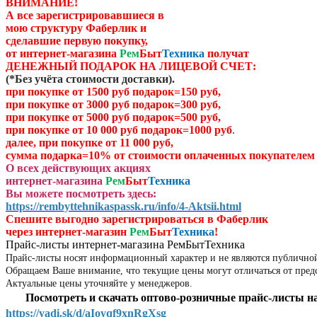
ВНИМАНИЕ!
А все зарегистрировавшиеся в
мою структуру Фаберлик и
сделавшие первую покупку,
от
интернет-магазина
Рем
Быт
Техника
получат
ДЕНЕЖНЫЙ ПОДАРОК НА ЛИЦЕВОЙ СЧЕТ:
(
*Без учёта стоимости доставки)
.
при покупке от 1500 руб подарок=150 руб,
при покупке от 3000 руб подарок=300 руб,
при покупке от 5000 руб подарок=500 руб,
при покупке от 10 000 руб подарок=1000 руб
.
далее, при покупке от 11 000 руб,
сумма подарка=10% от стоимости оплаченных
покупателем 
О всех действующих акциях
интернет-магазина
Рем
Быт
Техника
Вы можете посмотреть здесь:
https://rembyttehnikaspassk.ru/info/4-Aktsii.html
Спешите выгодно зар
егистрироваться в Фаберлик
через
интернет-магазин
Рем
Быт
Техника
!
Прайс-листы интернет-магазина РемБытТехника
Прайс-листы носят информационный характер и не являются публично
Обращаем Ваше внимание, что текущие цены могут отличаться от пред
Актуальные цены уточняйте у менеджеров.
Посмотреть и скачать оптово-розничные прайс-листы на
https://yadi.sk/d/aIoyqf9xnRgXsg