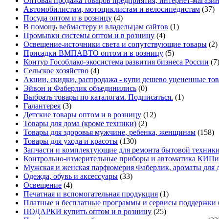
Оптовая продажа товаров предприятия, интернет-магази
Автомобилистам, мотоциклистам и велосипедистам
(37)
Посуда оптом и в розницу
(4)
В помощь вебмастеру и владельцам сайтов
(1)
Промывки системы оптом и в розницу
(4)
Освещение-источники света и сопутствующие товары
(2)
Присадки ВМПАВТО оптом и в розницу
(5)
Контур Гособлако-экосистема развития бизнеса России
(7
Сельское хозяйство
(4)
Акции, скидки, распродажа - купи дешево уцененные то
Эйвон и Фаберлик объединились
(0)
Выбрать товары по каталогам. Подписаться.
(1)
Галантерея
(3)
Детские товары оптом и в розницу
(12)
Товары для дома (кроме техники)
(2)
Товары для здоровья мужчине, ребенка, женщинам
(158)
Товары для ухода и красоты
(130)
Запчасти и комплектующие для ремонта бытовой техники
Контрольно-измерительные приборы и автоматика КИПи
Мужская и женская парфюмерия Фаберлик, ароматы для 
Одежда, обувь и аксессуары
(33)
Освещение
(4)
Печатная и вспомогательная продукция
(1)
Платные и бесплатные программы и сервисы поддержки 
ПОДАРКИ купить оптом и в розницу
(25)