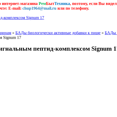
ю интернет-магазина
Рем
Быт
Техника
, поэтому, если Вы видел
чте: E-mail:
chup1964@mail.ru
или по телефону.
д-комплексом Signum 17
нщинам
»
БАДы биологически активные добавки к пище
»
БАДы 
м Signum 17
сигнальным пептид-комплексом Signum 