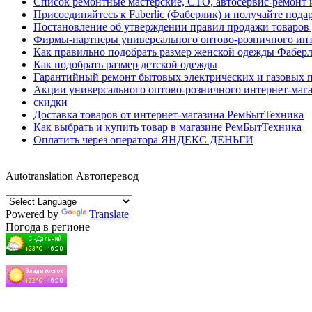
Список ремонтные мастерские, СТО, автосервис-ремонт 
Присоединяйтесь к Faberlic (Фаберлик) и получайте пода
Постановление об утверждении правил продажи товаро
Фирмы-партнеры универсального оптово-розничного ин
Как правильно подобрать размер женской одежды Фабер
Как подобрать размер детской одежды
Гарантийный ремонт бытовых электрических и газовых п
Акции универсального оптово-розничного интернет-маг
скидки
Доставка товаров от интернет-магазина РемБытТехника
Как выбрать и купить товар в магазине РемБытТехника
Оплатить через оператора ЯНДЕКС ДЕНЬГИ
Autotranslation Автоперевод
Powered by
Translate
Погода в регионе