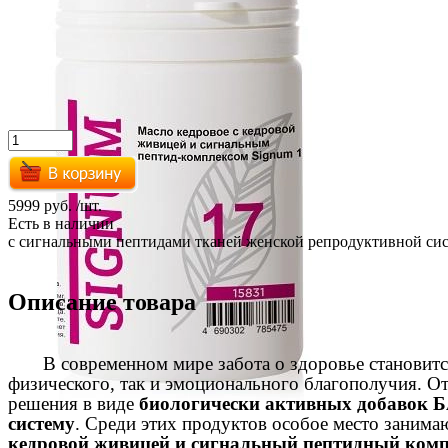
5999 руб.
/шт.
Есть в наличии
с сигнальными пептидами тканей женской репродуктивной сис
Описание товара
В современном мире забота о здоровье становится 
физического, так и эмоционального благополучия. О
решения в виде
биологически активных добавок 
систему
. Среди этих продуктов особое место заним
кедровой живицей и сигнальный пептидный комп