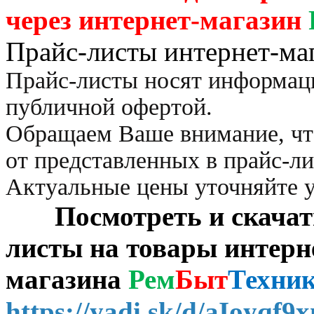
через
интернет-магазин
Прайс-листы интернет-ма
Прайс-листы носят информац
публичной офертой.
Обращаем Ваше внимание, чт
от представленных в прайс-л
Актуальные цены уточняйте 
Посмотреть и скачать 
листы на товары интерн
магазина
Рем
Быт
Техни
https://yadi.sk/d/aIoyqf