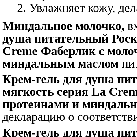
Увлажняет кожу, дел
Миндальное молочко,
в
душа питательный Рос
Creme
Фаберлик
с моло
миндальным маслом
пит
Крем-гель для душа пи
мягкость
серия
La Cre
протеинами и
миндальн
д
екларацию о соответств
Крем-гель для душа пи