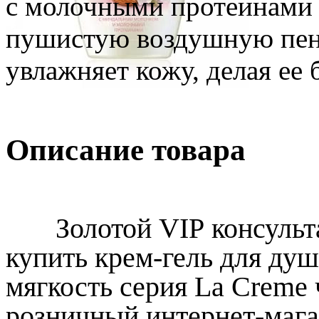
с молочными протеинами 
пушистую воздушную пен
увлажняет кожу, делая ее 
Описание товара
Золотой
VIP
консуль
купить крем-гель для ду
мягкость
серия
La Creme 
розничный интернет-маг