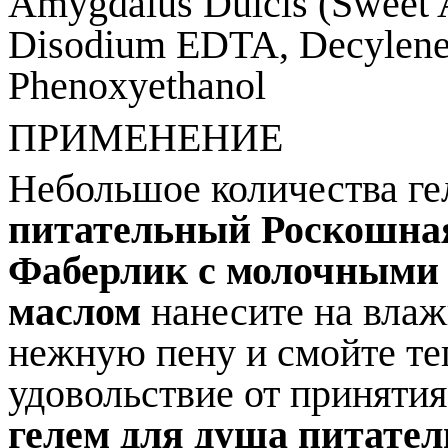
Amygdalus Dulcis (Sweet A
Disodium EDTA, Decylene 
Phenoxyethanol
ПРИМЕНЕНИЕ
Небольшое количества г
питательный Роскошна
Фаберлик
с молочными 
маслом
нанесите на влажн
нежную пену и смойте те
удовольствие от приняти
гелем для душа питате