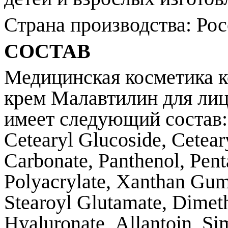
Страна производства: Рос
СОСТАВ
Медицинская косметика 
крем Малавтилин для лица
имеет следующий состав
Cetearyl
Glucoside
,
Cetear
Carbonate
,
Panthenol
,
Pent
Polyacrylate
,
Xanthan
Gu
Stearoyl
Glutamate
,
Dimet
Hyaluronate
,
Allantoin
,
Si