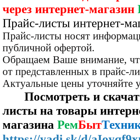
через
интернет-магазин
Прайс-листы интернет-ма
Прайс-листы носят информац
публичной офертой.
Обращаем Ваше внимание, чт
от представленных в прайс-л
Актуальные цены уточняйте 
Посмотреть и скачать 
листы на товары интерн
магазина
Рем
Быт
Техни
https://yadi.sk/d/aIoyqf