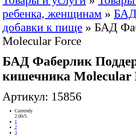
ребенка, женщинам
»
БАД
добавки к пище
» БАД Фа
Molecular Force
БАД Фаберлик Поддер
кишечника Molecular 
Артикул: 15856
Currently
2.00/5
1
2
3