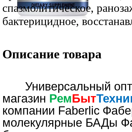
спазмолитическое, раноз
бактерицидное, восстанав
Описание товара
Универсальный оптов
магазин
Рем
Быт
Техни
компании
Faberlic
Фабе
молекулярные БАДы Фаб