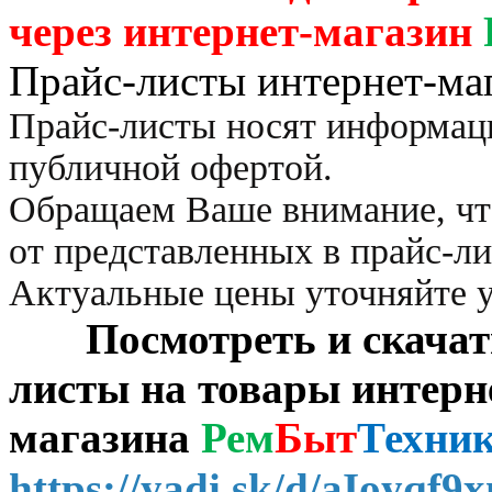
через
интернет-магазин
Прайс-листы интернет-ма
Прайс-листы носят информац
публичной офертой.
Обращаем Ваше внимание, чт
от представленных в прайс-л
Актуальные цены уточняйте 
Посмотреть и скачать 
листы на товары интерн
магазина
Рем
Быт
Техни
https://yadi.sk/d/aIoyqf