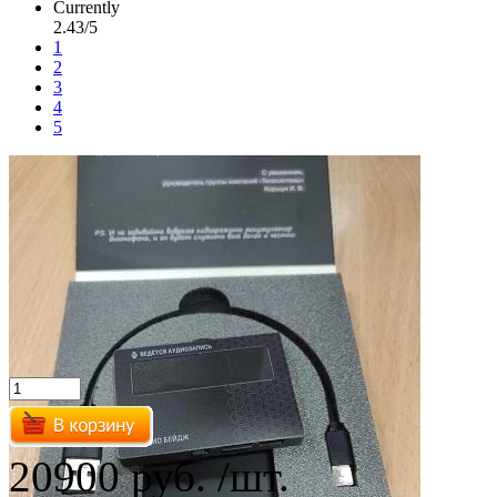
Currently
2.43/5
1
2
3
4
5
20900 руб.
/шт.