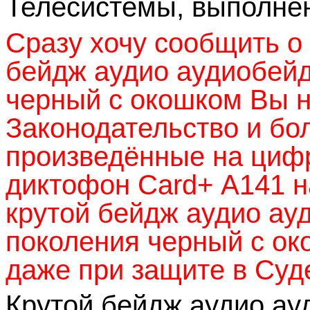
Телесистемы, выполнен
Сразу хочу сообщить о 
бейдж аудио аудиобейд
черный с окошком Вы н
Законодательство и бол
произведённые на циф
диктофон
Card
+
A
141 н
крутой бейдж аудио ау
поколения черный с ок
даже при защите в Суд
Крутой бейдж аудио ау