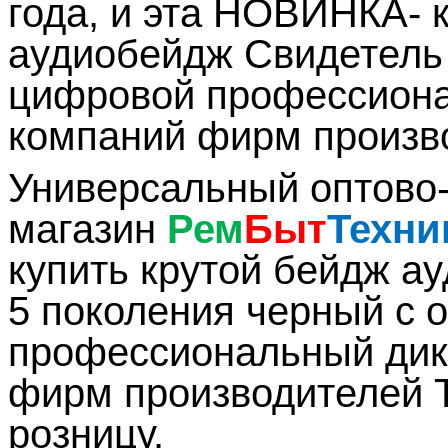
года, и эта НОВИНКА- 
аудиобейдж Свидетель
цифровой профессиона
компаний фирм произв
Универсальный оптово-
магазин
Рем
Быт
Техни
купить крутой бейдж а
5 поколения черный с
профессиональный дик
фирм производителей 
розницу.