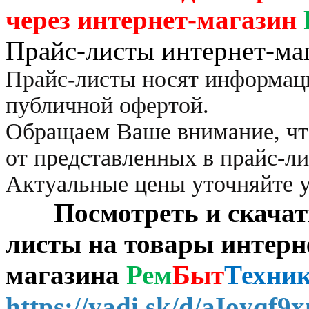
через
интернет-магазин
Прайс-листы интернет-ма
Прайс-листы носят информац
публичной офертой.
Обращаем Ваше внимание, чт
от представленных в прайс-л
Актуальные цены уточняйте 
Посмотреть и скачать 
листы на товары интерн
магазина
Рем
Быт
Техни
https://yadi.sk/d/aIoyqf