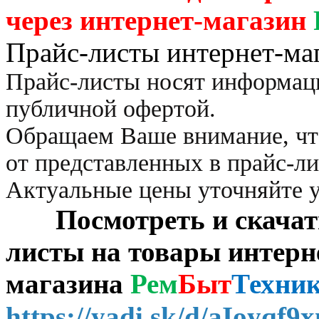
через
интернет-магазин
Прайс-листы интернет-ма
Прайс-листы носят информац
публичной офертой.
Обращаем Ваше внимание, чт
от представленных в прайс-л
Актуальные цены уточняйте 
Посмотреть и скачать 
листы на товары интерн
магазина
Рем
Быт
Техни
https://yadi.sk/d/aIoyqf