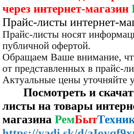
через
интернет-магазин
Прайс-листы интернет-ма
Прайс-листы носят информац
публичной офертой.
Обращаем Ваше внимание, чт
от представленных в прайс-л
Актуальные цены уточняйте 
Посмотреть и скачать 
листы на товары интерн
магазина
Рем
Быт
Техни
https://yadi.sk/d/aIoyqf