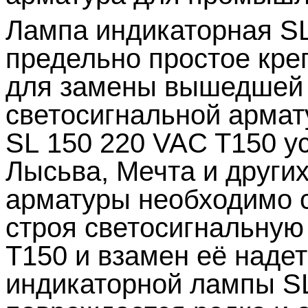
Лампа индикаторная
S
предельно простое кре
для замены вышедшей 
светосигнальной арма
SL
150 220
VAC
Т150 у
Лысьва, Мечта и други
арматуры необходимо с
строя светосигнальну
Т150 и взамен её наде
индикаторной лампы
S