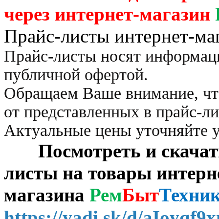
через
интернет-магазин
Прайс-листы интернет-ма
Прайс-листы носят информац
публичной офертой.
Обращаем Ваше внимание, чт
от представленных в прайс-л
Актуальные цены уточняйте 
Посмотреть и скачать 
листы на товары интерн
магазина
Рем
Быт
Техни
https://yadi.sk/d/aIoyqf