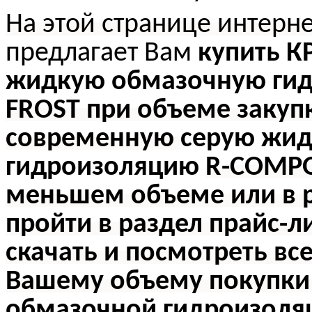
На этой странице интерн
предлагает Вам
купить 
жидкую обмазочную ги
FROST при объеме закупки
современную
серую жи
гидроизоляцию
R-COMPO
меньшем объеме или в р
пройти в раздел прайс-л
скачать и посмотреть в
Вашему объему покупк
обмазочной гидроизол