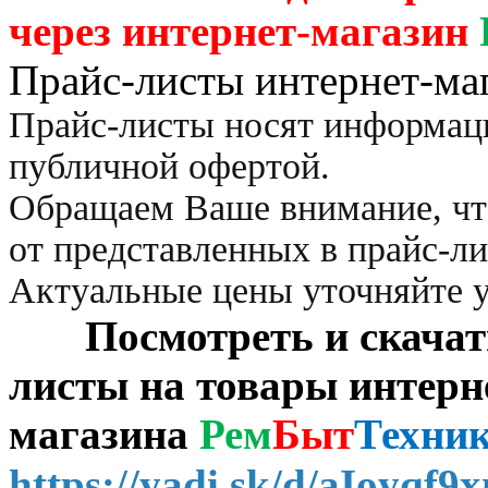
через
интернет-магазин
Прайс-листы интернет-ма
Прайс-листы носят информац
публичной офертой.
Обращаем Ваше внимание, чт
от представленных в прайс-л
Актуальные цены уточняйте 
Посмотреть и скачать 
листы на товары интерн
магазина
Рем
Быт
Техни
https://yadi.sk/d/aIoyqf