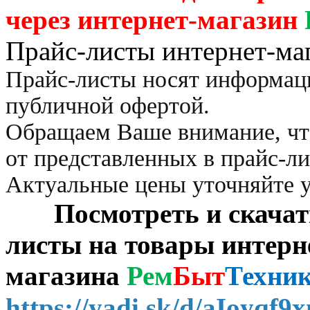
через
интернет-магазин
Прайс-листы интернет-ма
Прайс-листы носят информац
публичной офертой.
Обращаем Ваше внимание, чт
от представленных в прайс-л
Актуальные цены уточняйте 
Посмотреть и скачать 
листы на товары интерн
магазина
Рем
Быт
Техни
https://yadi.sk/d/aIoyqf