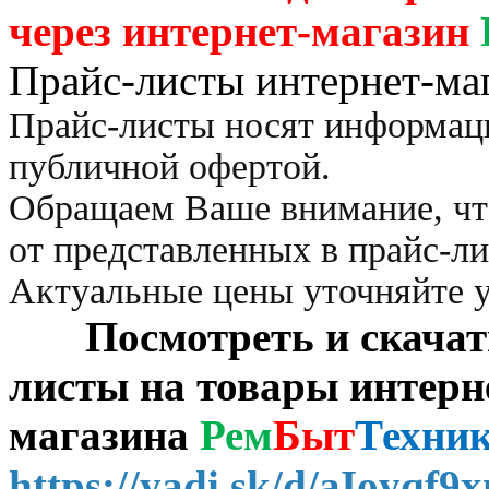
через
интернет-магазин
Прайс-листы интернет-ма
Прайс-листы носят информац
публичной офертой.
Обращаем Ваше внимание, чт
от представленных в прайс-л
Актуальные цены уточняйте 
Посмотреть и скачать 
листы на товары интерн
магазина
Рем
Быт
Техни
https://yadi.sk/d/aIoyqf