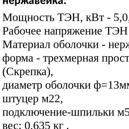
н
ержавейка:
Мощность ТЭН, кВт - 5,0
Рабочее напряжение ТЭН 
Материал оболочки - нер
форма - трехмерная прос
(Скрепка),
диаметр оболочки ф=13м
штуцер м22,
подключение-шпильки м5
вес: 0,635 кг
.