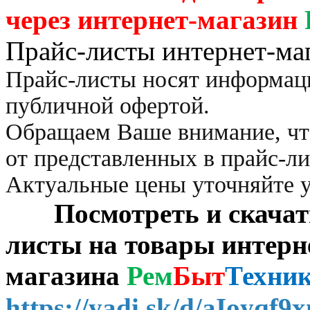
через
интернет-магазин
Прайс-листы интернет-ма
Прайс-листы носят информац
публичной офертой.
Обращаем Ваше внимание, чт
от представленных в прайс-л
Актуальные цены уточняйте 
Посмотреть и скачать 
листы на товары интерн
магазина
Рем
Быт
Техни
https://yadi.sk/d/aIoyqf