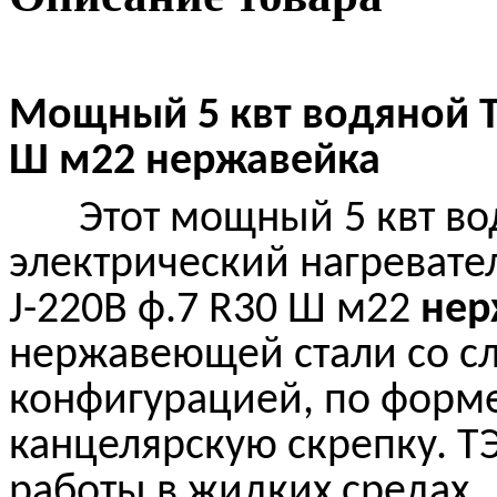
Мощный
5 квт водяной
Т
Ш
м22 н
ержавейка
Этот мощный
5 квт в
электрический нагревате
J-220В ф.7 R30 Ш
м22
н
ер
нержавеющей стали со с
конфигурацией, по фор
канцелярскую скрепку. Т
работы в жидких средах.