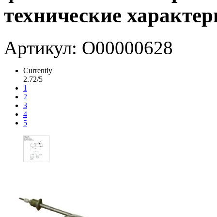
технические характер
Артикул: О00000628
Currently
2.72/5
1
2
3
4
5