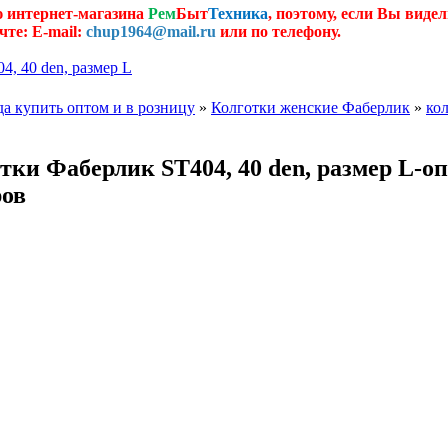
ю интернет-магазина
Рем
Быт
Техника
, поэтому, если Вы видел
чте: E-mail:
chup1964@mail.ru
или по телефону.
, 40 den, размер L
а купить оптом и в розницу
»
Колготки женские Фаберлик
»
ко
и Фаберлик ST404, 40 den, размер L-опи
ров