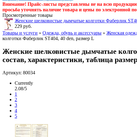
Внимание! Прайс-листы представлены не на всю продукци
просьба уточнять наличие товара и цены по электронной по
Просмотренные товары
Женские шелковистые дымчатые колготки Фаберлик ST404
229 руб.
Товары и услуги
»
Одежда, обувь и аксессуары
»
Женская одежд
колготки Фаберлик ST404, 40 den, размер L
Женские шелковистые дымчатые колготк
состав, характеристики, таблица разме
Артикул: 80034
Currently
2.08/5
1
2
3
4
5