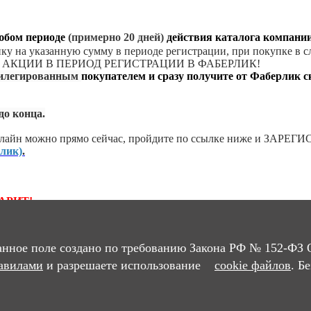
любом периоде
(примерно 20 дней)
действия каталога компании
упку на указанную сумму в периоде регистрации, при покупке в 
Е В АКЦИИ В ПЕРИОД РЕГИСТРАЦИИ В ФАБЕРЛИК!
вилегированным
покупателем и сразу получите от
Фаберлик
с
до конца.
лайн можно прямо сейчас,
пройдите по ссылке ниже и
ЗАРЕГИС
лик)
.
АРИТ!
 20% и станете привилегированным покупателем компании 
Без учёта стоимости доставки)
.
анное поле создано по требованию Закона РФ № 152-ФЗ 
У
авилами
и разрешаете использование
cookie файлов
. Б