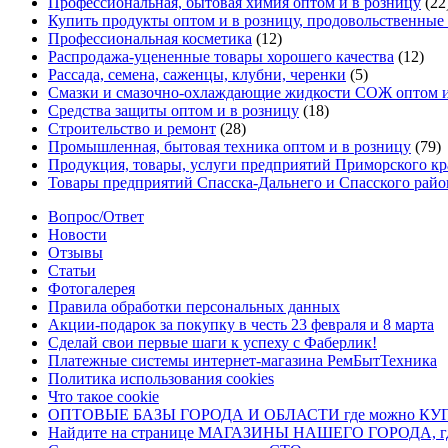
Профессиональная, бытовая химия оптом и в розницу
(22
Купить продукты оптом и в розницу, продовольственны
Профессиональная косметика
(12)
Распродажа-уцененные товары хорошего качества
(12)
Рассада, семена, саженцы, клубни, черенки
(5)
Смазки и смазочно-охлаждающие жидкости СОЖ оптом и
Средства защиты оптом и в розницу
(18)
Строительство и ремонт
(28)
Промышленная, бытовая техника оптом и в розницу
(79)
Продукция, товары, услуги предприятий Приморского кр
Товары предприятий Спасска-Дальнего и Спасского райо
Вопрос/Ответ
Новости
Отзывы
Статьи
Фотогалерея
Правила обработки персональных данных
Акции-подарок за покупку в честь 23 февраля и 8 марта
Сделай свои первые шаги к успеху с Фаберлик!
Платежные системы интернет-магазина РемБытТехника
Политика использования cookies
Что такое cookie
ОПТОВЫЕ БАЗЫ ГОРОДА И ОБЛАСТИ где можно 
Найдите на странице МАГАЗИНЫ НАШЕГО ГОРОДА, где 