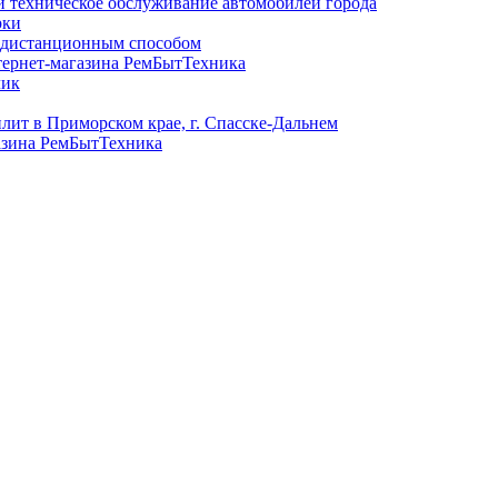
и техническое обслуживание автомобилей города
рки
в дистанционным способом
тернет-магазина РемБытТехника
лик
лит в Приморском крае, г. Спасске-Дальнем
азина РемБытТехника