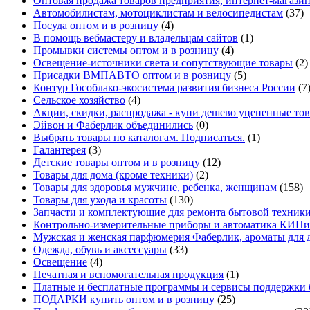
Оптовая продажа товаров предприятия, интернет-магази
Автомобилистам, мотоциклистам и велосипедистам
(37)
Посуда оптом и в розницу
(4)
В помощь вебмастеру и владельцам сайтов
(1)
Промывки системы оптом и в розницу
(4)
Освещение-источники света и сопутствующие товары
(2)
Присадки ВМПАВТО оптом и в розницу
(5)
Контур Гособлако-экосистема развития бизнеса России
(7
Сельское хозяйство
(4)
Акции, скидки, распродажа - купи дешево уцененные то
Эйвон и Фаберлик объединились
(0)
Выбрать товары по каталогам. Подписаться.
(1)
Галантерея
(3)
Детские товары оптом и в розницу
(12)
Товары для дома (кроме техники)
(2)
Товары для здоровья мужчине, ребенка, женщинам
(158)
Товары для ухода и красоты
(130)
Запчасти и комплектующие для ремонта бытовой техники
Контрольно-измерительные приборы и автоматика КИПи
Мужская и женская парфюмерия Фаберлик, ароматы для 
Одежда, обувь и аксессуары
(33)
Освещение
(4)
Печатная и вспомогательная продукция
(1)
Платные и бесплатные программы и сервисы поддержки 
ПОДАРКИ купить оптом и в розницу
(25)