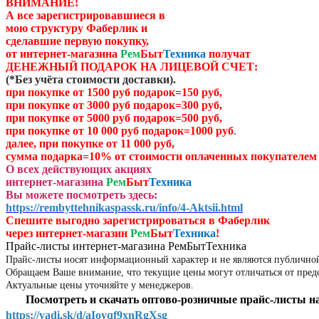
ВНИМАНИЕ!
А все зарегистрировавшиеся в
мою структуру Фаберлик и
сделавшие первую покупку,
от
интернет-магазина
Рем
Быт
Техника
получат
ДЕНЕЖНЫЙ ПОДАРОК НА ЛИЦЕВОЙ СЧЕТ:
(
*Без учёта стоимости доставки)
.
при покупке от 1500 руб подарок=150 руб,
при покупке от 3000 руб подарок=300 руб,
при покупке от 5000 руб подарок=500 руб,
при покупке от 10 000 руб подарок=1000 руб
.
далее, при покупке от 11 000 руб,
сумма подарка=10% от стоимости оплаченных
покупателем 
О всех действующих акциях
интернет-магазина
Рем
Быт
Техника
Вы можете посмотреть здесь:
https://rembyttehnikaspassk.ru/info/4-Aktsii.html
Спешите выгодно зар
егистрироваться в Фаберлик
через
интернет-магазин
Рем
Быт
Техника
!
Прайс-листы интернет-магазина РемБытТехника
Прайс-листы носят информационный характер и не являются публично
Обращаем Ваше внимание, что текущие цены могут отличаться от пред
Актуальные цены уточняйте у менеджеров.
Посмотреть и скачать оптово-розничные прайс-листы на
https://yadi.sk/d/aIoyqf9xnRgXsg