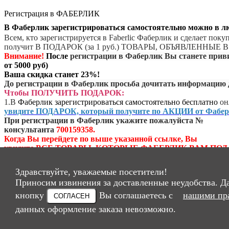
Регистрация в ФАБЕРЛИК
В Фаберлик зарегистрироваться самостоятельно можно в 
Всем, кто зарегистрируется в Faberlic Фаберлик и сделает пок
получит В ПОДАРОК (за 1 руб.) ТОВАРЫ, ОБЪЯВЛЕННЫ
Внимание!
После
регистрации в Фаберлик Вы станете при
от 5000 руб)
Ваша скидка станет 23%!
До регистрации в Фаберлик просьба дочитать информацию 
Чтобы ПОЛУЧИТЬ ПОДАРОК:
1.
В
Фаберлик зарегистрироваться самостоятельно бесплатно
он
увидите ПОДАРОК, который получите по АКЦИИ от Фабер
При регистрации в Фаберлик укажите пожалуйста №
консультанта
700159358.
Когда Вы перейдете по выше указанной ссылке, Вы
увидите ВСЕ ТОВАРЫ, КОТОРЫЕ ФАБЕРЛИК ВАМ ПОД
После регистрации в Фаберлик Вы СРАЗУ получите скидку
2.
В течение указанного периода
сделайте и оплатите заказ
Здравствуйте, уважаемые посетители!
на указанную сумму (в каждом периоде суммы разные) *. (
*
Приносим извинения за доставленные неудобства. Д
КАК ПРАВИЛО (но не всегда)
, ЕСЛИ СДЕЛАЕТЕ ПОКУПК
НА СУММУ ОТ 1000 РУБ В ТЕЧЕНИЕ 24 ЧАСОВ
кнопку
Вы соглашаетесь с
нашими пр
СОГЛАСЕН
С МОМЕНТА РЕГИСТРАЦИИ В ФАБЕРЛИК,
данных оформление заказа невозможно.
ФАБЕРЛИК ДАРИТ ДОПОЛНИТЕЛЬНЫЙ ПОДАРОК!