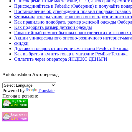
Список ремонтные мастерские, СТО, автосервис-ремонт 
Присоединяйтесь к Faberlic (Фаберлик) и получайте пода
Постановление об утверждении правил продажи товаро
Фирмы-партнеры универсального оптово-розничного ин
Как правильно подобрать размер женской одежды Фабер
Как подобрать размер детской одежды
Гарантийный ремонт бытовых электрических и газовых п
Акции универсального оптово-розничного интернет-маг
скидки
Доставка товаров от интернет-магазина РемБытТехника
Как выбрать и купить товар в магазине РемБытТехника
Оплатить через оператора ЯНДЕКС ДЕНЬГИ
Autotranslation Автоперевод
Powered by
Translate
Погода в регионе