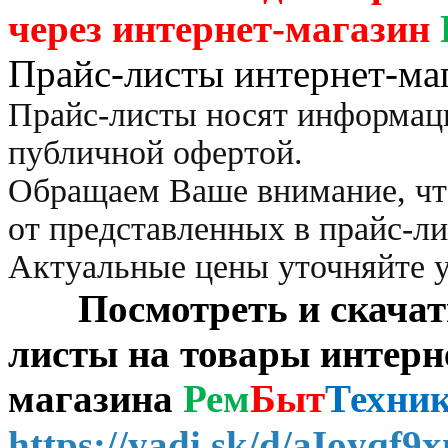
через
интернет-магазин
Прайс-листы интернет-ма
Прайс-листы носят информац
публичной офертой.
Обращаем Ваше внимание, чт
от представленных в прайс-л
Актуальные цены уточняйте 
Посмотреть и скачать 
листы на товары интерн
магазина
Рем
Быт
Техни
https://yadi.sk/d/aIoyqf