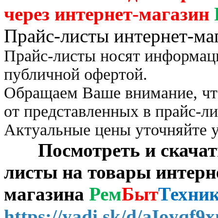
через
интернет-магазин
Прайс-листы интернет-ма
Прайс-листы носят информац
публичной офертой.
Обращаем Ваше внимание, чт
от представленных в прайс-л
Актуальные цены уточняйте 
Посмотреть и скачать 
листы на товары интерн
магазина
Рем
Быт
Техни
https://yadi.sk/d/aIoyqf