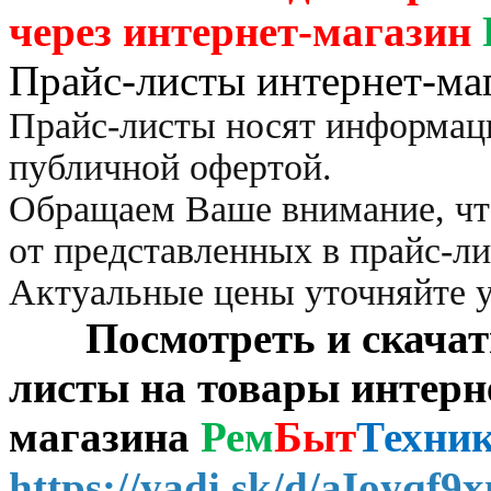
через
интернет-магазин
Прайс-листы интернет-ма
Прайс-листы носят информац
публичной офертой.
Обращаем Ваше внимание, чт
от представленных в прайс-л
Актуальные цены уточняйте 
Посмотреть и скачать 
листы на товары интерн
магазина
Рем
Быт
Техни
https://yadi.sk/d/aIoyqf