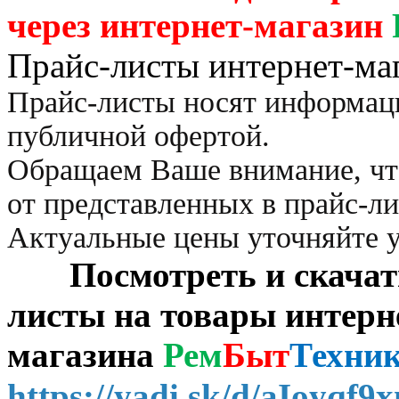
через
интернет-магазин
Прайс-листы интернет-ма
Прайс-листы носят информац
публичной офертой.
Обращаем Ваше внимание, чт
от представленных в прайс-л
Актуальные цены уточняйте 
Посмотреть и скачать 
листы на товары интерн
магазина
Рем
Быт
Техни
https://yadi.sk/d/aIoyqf