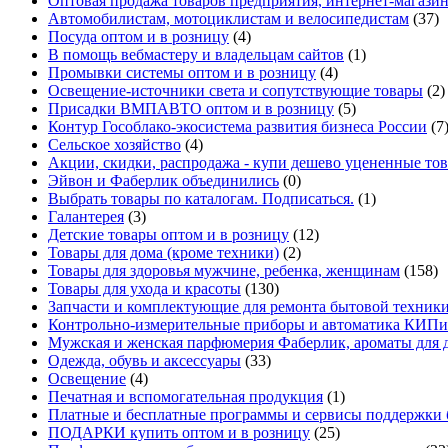
Оптовая продажа товаров предприятия, интернет-магази
Автомобилистам, мотоциклистам и велосипедистам
(37)
Посуда оптом и в розницу
(4)
В помощь вебмастеру и владельцам сайтов
(1)
Промывки системы оптом и в розницу
(4)
Освещение-источники света и сопутствующие товары
(2)
Присадки ВМПАВТО оптом и в розницу
(5)
Контур Гособлако-экосистема развития бизнеса России
(7
Сельское хозяйство
(4)
Акции, скидки, распродажа - купи дешево уцененные то
Эйвон и Фаберлик объединились
(0)
Выбрать товары по каталогам. Подписаться.
(1)
Галантерея
(3)
Детские товары оптом и в розницу
(12)
Товары для дома (кроме техники)
(2)
Товары для здоровья мужчине, ребенка, женщинам
(158)
Товары для ухода и красоты
(130)
Запчасти и комплектующие для ремонта бытовой техники
Контрольно-измерительные приборы и автоматика КИПи
Мужская и женская парфюмерия Фаберлик, ароматы для 
Одежда, обувь и аксессуары
(33)
Освещение
(4)
Печатная и вспомогательная продукция
(1)
Платные и бесплатные программы и сервисы поддержки 
ПОДАРКИ купить оптом и в розницу
(25)