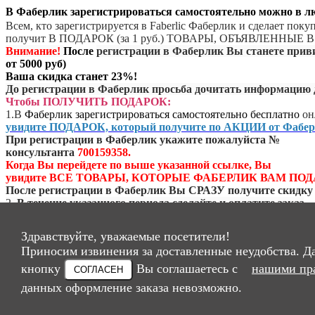
В Фаберлик зарегистрироваться самостоятельно можно в 
Всем, кто зарегистрируется в Faberlic Фаберлик и сделает пок
получит В ПОДАРОК (за 1 руб.) ТОВАРЫ, ОБЪЯВЛЕННЫ
Внимание!
После
регистрации в Фаберлик Вы станете при
от 5000 руб)
Ваша скидка станет 23%!
До регистрации в Фаберлик просьба дочитать информацию 
Чтобы ПОЛУЧИТЬ ПОДАРОК:
1.
В
Фаберлик зарегистрироваться самостоятельно бесплатно
он
увидите ПОДАРОК, который получите по АКЦИИ от Фабер
При регистрации в Фаберлик укажите пожалуйста №
консультанта
700159358.
Когда Вы перейдете по выше указанной ссылке, Вы
увидите ВСЕ ТОВАРЫ, КОТОРЫЕ ФАБЕРЛИК ВАМ ПОД
После регистрации в Фаберлик Вы СРАЗУ получите скидку
2.
В течение указанного периода
сделайте и оплатите заказ
на указанную сумму (в каждом периоде суммы разные) *. (
*
КАК ПРАВИЛО (но не всегда)
, ЕСЛИ СДЕЛАЕТЕ ПОКУПК
Здравствуйте, уважаемые посетители!
НА СУММУ ОТ 1000 РУБ В ТЕЧЕНИЕ 24 ЧАСОВ
Приносим извинения за доставленные неудобства. Д
С МОМЕНТА РЕГИСТРАЦИИ В ФАБЕРЛИК,
ФАБЕРЛИК ДАРИТ ДОПОЛНИТЕЛЬНЫЙ ПОДАРОК!
кнопку
Вы соглашаетесь с
нашими пр
СОГЛАСЕН
данных оформление заказа невозможно.
ВНИМАНИЕ!
А все зарегистрировавшиеся в