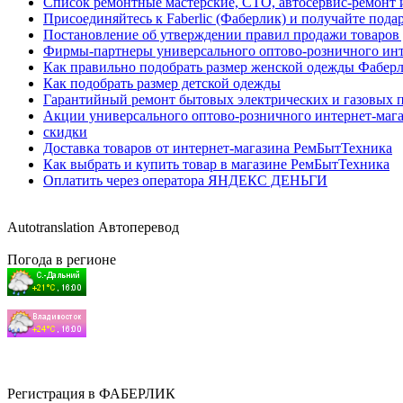
Список ремонтные мастерские, СТО, автосервис-ремонт 
Присоединяйтесь к Faberlic (Фаберлик) и получайте пода
Постановление об утверждении правил продажи товаро
Фирмы-партнеры универсального оптово-розничного ин
Как правильно подобрать размер женской одежды Фабер
Как подобрать размер детской одежды
Гарантийный ремонт бытовых электрических и газовых п
Акции универсального оптово-розничного интернет-маг
скидки
Доставка товаров от интернет-магазина РемБытТехника
Как выбрать и купить товар в магазине РемБытТехника
Оплатить через оператора ЯНДЕКС ДЕНЬГИ
Autotranslation Автоперевод
Погода в регионе
Регистрация в ФАБЕРЛИК