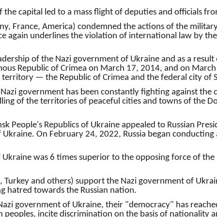
the capital led to a mass flight of deputies and officials fr
many, France, America) condemned the actions of the militar
e again underlines the violation of international law by the
leadership of the Nazi government of Ukraine and as a resu
mous Republic of Crimea on March 17, 2014, and on March 1
 territory — the Republic of Crimea and the federal city of 
Nazi government has been constantly fighting against the c
ing of the territories of peaceful cities and towns of the D
sk People's Republics of Ukraine appealed to Russian Presi
f Ukraine. On February 24, 2022, Russia began conducting a
f Ukraine was 6 times superior to the opposing force of the
Turkey and others) support the Nazi government of Ukraine
ing hatred towards the Russian nation.
e Nazi government of Ukraine, their "democracy" has reache
 peoples, incite discrimination on the basis of nationality a