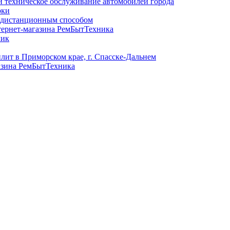
и техническое обслуживание автомобилей города
рки
в дистанционным способом
тернет-магазина РемБытТехника
лик
лит в Приморском крае, г. Спасске-Дальнем
азина РемБытТехника