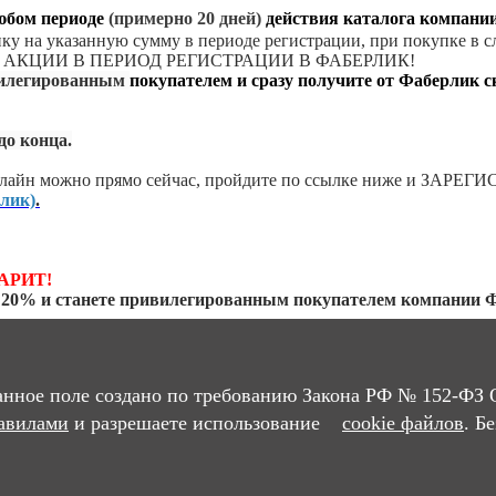
любом периоде
(примерно 20 дней)
действия каталога компании
упку на указанную сумму в периоде регистрации, при покупке в 
Е В АКЦИИ В ПЕРИОД РЕГИСТРАЦИИ В ФАБЕРЛИК!
вилегированным
покупателем и сразу получите от
Фаберлик
с
до конца.
лайн можно прямо сейчас,
пройдите по ссылке ниже и
ЗАРЕГИС
лик)
.
АРИТ!
 20% и станете привилегированным покупателем компании 
Без учёта стоимости доставки)
.
У
анное поле создано по требованию Закона РФ № 152-ФЗ 
авилами
и разрешаете использование
cookie файлов
. Б