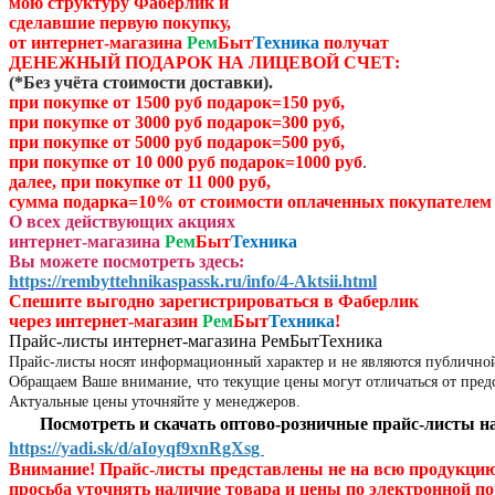
мою структуру Фаберлик и
сделавшие первую покупку,
от
интернет-магазина
Рем
Быт
Техника
получат
ДЕНЕЖНЫЙ ПОДАРОК НА ЛИЦЕВОЙ СЧЕТ:
(
*Без учёта стоимости доставки)
.
при покупке от 1500 руб подарок=150 руб,
при покупке от 3000 руб подарок=300 руб,
при покупке от 5000 руб подарок=500 руб,
при покупке от 10 000 руб подарок=1000 руб
.
далее, при покупке от 11 000 руб,
сумма подарка=10% от стоимости оплаченных
покупателем 
О всех действующих акциях
интернет-магазина
Рем
Быт
Техника
Вы можете посмотреть здесь:
https://rembyttehnikaspassk.ru/info/4-Aktsii.html
Спешите выгодно зар
егистрироваться в Фаберлик
через
интернет-магазин
Рем
Быт
Техника
!
Прайс-листы интернет-магазина РемБытТехника
Прайс-листы носят информационный характер и не являются публично
Обращаем Ваше внимание, что текущие цены могут отличаться от пред
Актуальные цены уточняйте у менеджеров.
Посмотреть и скачать оптово-розничные прайс-листы на
https://yadi.sk/d/aIoyqf9xnRgXsg
Внимание! Прайс-листы представлены не на всю продукци
просьба уточнять наличие товара и цены по электронной по