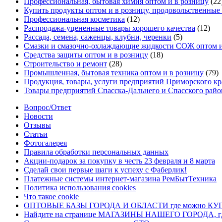
Профессиональная, бытовая химия оптом и в розницу
(22
Купить продукты оптом и в розницу, продовольственны
Профессиональная косметика
(12)
Распродажа-уцененные товары хорошего качества
(12)
Рассада, семена, саженцы, клубни, черенки
(5)
Смазки и смазочно-охлаждающие жидкости СОЖ оптом и
Средства защиты оптом и в розницу
(18)
Строительство и ремонт
(28)
Промышленная, бытовая техника оптом и в розницу
(79)
Продукция, товары, услуги предприятий Приморского кр
Товары предприятий Спасска-Дальнего и Спасского райо
Вопрос/Ответ
Новости
Отзывы
Статьи
Фотогалерея
Правила обработки персональных данных
Акции-подарок за покупку в честь 23 февраля и 8 марта
Сделай свои первые шаги к успеху с Фаберлик!
Платежные системы интернет-магазина РемБытТехника
Политика использования cookies
Что такое cookie
ОПТОВЫЕ БАЗЫ ГОРОДА И ОБЛАСТИ где можно 
Найдите на странице МАГАЗИНЫ НАШЕГО ГОРОДА, где 