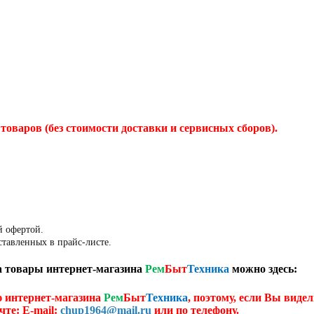
товаров (без стоимости доставки и сервисных сборов).
й офертой.
ставленных в прайс-листе.
 товары интернет-магазина
Рем
Быт
Техника
можно здесь:
ю интернет-магазина
Рем
Быт
Техника
, поэтому, если Вы видел
чте: E-mail:
chup1964@mail.ru
или по телефону.